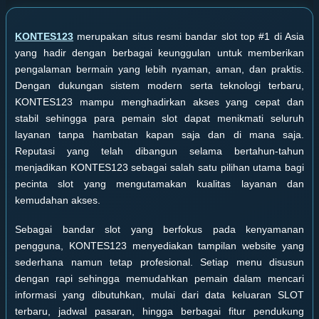
KONTES123
merupakan situs resmi bandar slot top #1 di Asia
yang hadir dengan berbagai keunggulan untuk memberikan
pengalaman bermain yang lebih nyaman, aman, dan praktis.
Dengan dukungan sistem modern serta teknologi terbaru,
KONTES123 mampu menghadirkan akses yang cepat dan
stabil sehingga para pemain slot dapat menikmati seluruh
layanan tanpa hambatan kapan saja dan di mana saja.
Reputasi yang telah dibangun selama bertahun-tahun
menjadikan KONTES123 sebagai salah satu pilihan utama bagi
pecinta slot yang mengutamakan kualitas layanan dan
kemudahan akses.
Sebagai bandar slot yang berfokus pada kenyamanan
pengguna, KONTES123 menyediakan tampilan website yang
sederhana namun tetap profesional. Setiap menu disusun
dengan rapi sehingga memudahkan pemain dalam mencari
informasi yang dibutuhkan, mulai dari data keluaran SLOT
terbaru, jadwal pasaran, hingga berbagai fitur pendukung