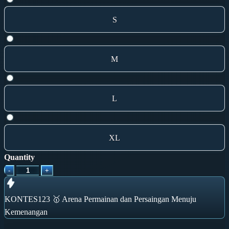
S
M
L
XL
Quantity
-
+
KONTES123 🥇 Arena Permainan dan Persaingan Menuju
Kemenangan