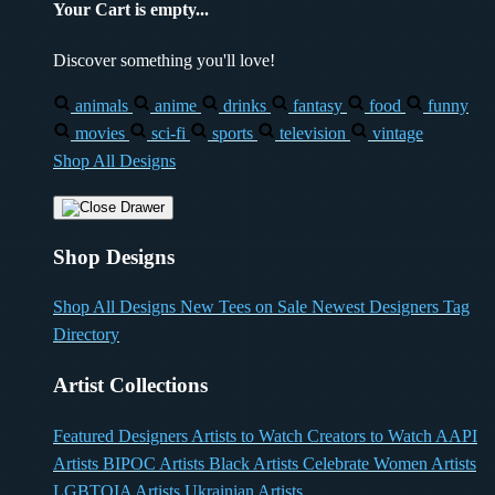
Your Cart is empty...
Discover something you'll love!
animals
anime
drinks
fantasy
food
funny
movies
sci-fi
sports
television
vintage
Shop All Designs
Shop Designs
Shop All Designs
New Tees on Sale
Newest Designers
Tag
Directory
Artist Collections
Featured Designers
Artists to Watch
Creators to Watch
AAPI
Artists
BIPOC Artists
Black Artists
Celebrate Women Artists
LGBTQIA Artists
Ukrainian Artists