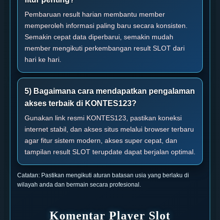
Pembaruan result harian membantu member
memperoleh informasi paling baru secara konsisten.
Semakin cepat data diperbarui, semakin mudah
member mengikuti perkembangan result SLOT dari
hari ke hari.
5) Bagaimana cara mendapatkan pengalaman
akses terbaik di KONTES123?
Gunakan link resmi KONTES123, pastikan koneksi
internet stabil, dan akses situs melalui browser terbaru
agar fitur sistem modern, akses super cepat, dan
tampilan result SLOT terupdate dapat berjalan optimal.
Catatan: Pastikan mengikuti aturan batasan usia yang berlaku di
wilayah anda dan bermain secara profesional.
Komentar Player Slot