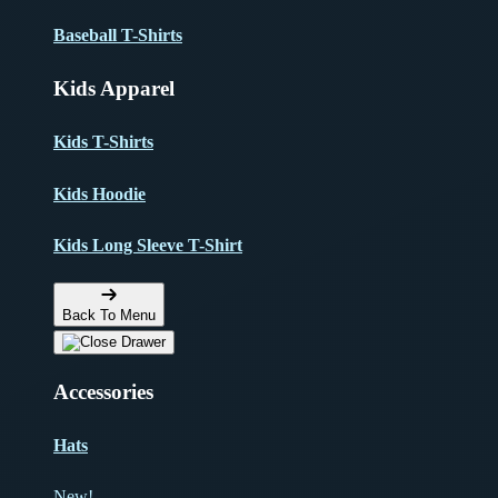
Baseball T-Shirts
Kids Apparel
Kids T-Shirts
Kids Hoodie
Kids Long Sleeve T-Shirt
Back To Menu
Accessories
Hats
New!