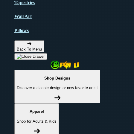
Tapestries
Wall Art
Pillows
Back To Menu
Shop Designs
Discover a classic design or new favorite artist
Apparel
Shop for Adults & Kids