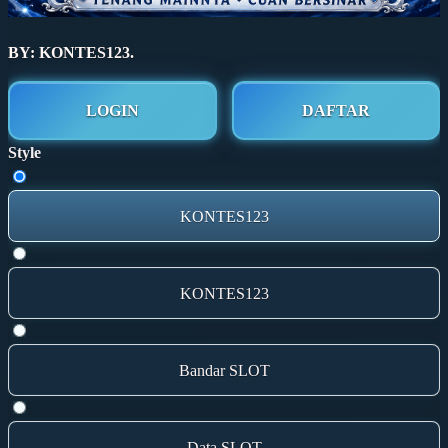
BY:
KONTES123.
LOGIN
DAFTAR
Style
KONTES123
KONTES123
Bandar SLOT
Data SLOT