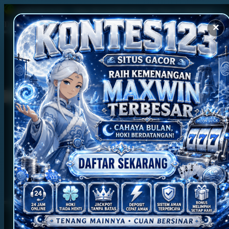
KONTES123 :
Situs Resmi Bandar slot Top #1 Dengan
Data Result SLOT Terupdate
×
Shop
Carik Apa Di KONTES123 der?
Account
LOGIN
DAFTAR
Explore Categories