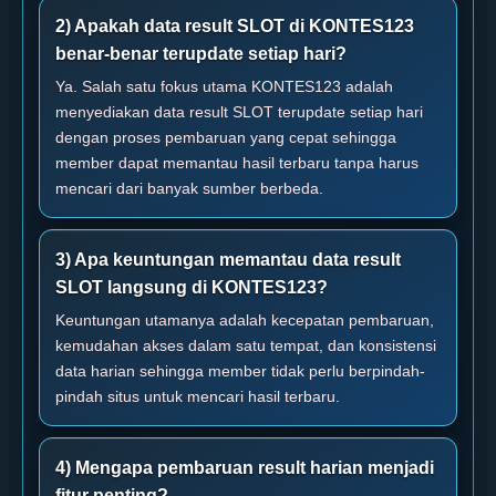
2) Apakah data result SLOT di KONTES123
benar-benar terupdate setiap hari?
Ya. Salah satu fokus utama KONTES123 adalah
menyediakan data result SLOT terupdate setiap hari
dengan proses pembaruan yang cepat sehingga
member dapat memantau hasil terbaru tanpa harus
mencari dari banyak sumber berbeda.
3) Apa keuntungan memantau data result
SLOT langsung di KONTES123?
Keuntungan utamanya adalah kecepatan pembaruan,
kemudahan akses dalam satu tempat, dan konsistensi
data harian sehingga member tidak perlu berpindah-
pindah situs untuk mencari hasil terbaru.
4) Mengapa pembaruan result harian menjadi
fitur penting?