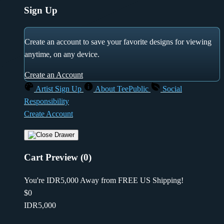
Sign Up
Create an account to save your favorite designs for viewing
anytime, on any device.
Create an Account
Artist Sign Up
About TeePublic
Social
Responsibility
Create Account
Cart Preview (0)
You're
IDR5,000
Away from
FREE US Shipping!
$0
IDR5,000