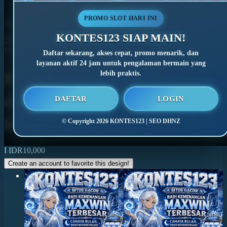
Popular Products
PROMO SLOT HARI INI
Shop All Designs
KONTES123
BANDAR TOTO
DATA SLOT
SLOT
RESULT SLOT
SLOT RESMI
BANDAR SLOT
KONTES123 SIAP MAIN!
Design ID: 74235272
Daftar sekarang, akses cepat, promo menarik, dan
layanan aktif 24 jam untuk pengalaman bermain yang
lebih praktis.
KONTES123 🥇 Arena Permainan
dan Persaingan Menuju
DAFTAR
LOGIN
Kemenangan
© Copyright 2026 KONTES123 | SEO DHNZ
I
IDR10,000
Create an account to favorite this design!