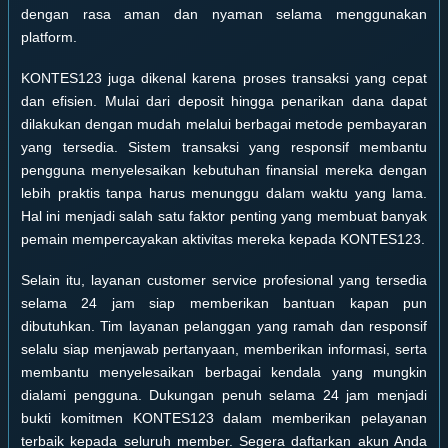
dengan rasa aman dan nyaman selama menggunakan
platform.
KONTES123 juga dikenal karena proses transaksi yang cepat
dan efisien. Mulai dari deposit hingga penarikan dana dapat
dilakukan dengan mudah melalui berbagai metode pembayaran
yang tersedia. Sistem transaksi yang responsif membantu
pengguna menyelesaikan kebutuhan finansial mereka dengan
lebih praktis tanpa harus menunggu dalam waktu yang lama.
Hal ini menjadi salah satu faktor penting yang membuat banyak
pemain mempercayakan aktivitas mereka kepada KONTES123.
Selain itu, layanan customer service profesional yang tersedia
selama 24 jam siap memberikan bantuan kapan pun
dibutuhkan. Tim layanan pelanggan yang ramah dan responsif
selalu siap menjawab pertanyaan, memberikan informasi, serta
membantu menyelesaikan berbagai kendala yang mungkin
dialami pengguna. Dukungan penuh selama 24 jam menjadi
bukti komitmen KONTES123 dalam memberikan pelayanan
terbaik kepada seluruh member. Segera daftarkan akun Anda