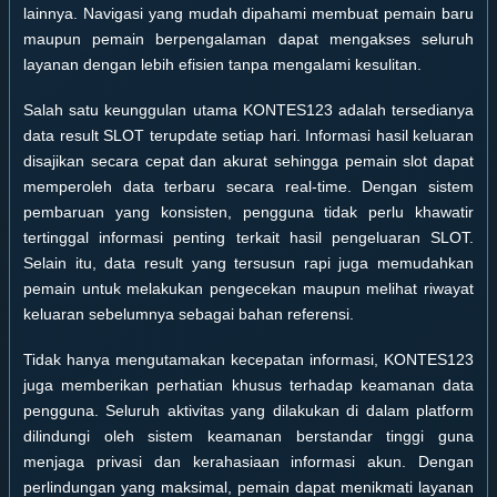
lainnya. Navigasi yang mudah dipahami membuat pemain baru
maupun pemain berpengalaman dapat mengakses seluruh
layanan dengan lebih efisien tanpa mengalami kesulitan.
Salah satu keunggulan utama KONTES123 adalah tersedianya
data result SLOT terupdate setiap hari. Informasi hasil keluaran
disajikan secara cepat dan akurat sehingga pemain slot dapat
memperoleh data terbaru secara real-time. Dengan sistem
pembaruan yang konsisten, pengguna tidak perlu khawatir
tertinggal informasi penting terkait hasil pengeluaran SLOT.
Selain itu, data result yang tersusun rapi juga memudahkan
pemain untuk melakukan pengecekan maupun melihat riwayat
keluaran sebelumnya sebagai bahan referensi.
Tidak hanya mengutamakan kecepatan informasi, KONTES123
juga memberikan perhatian khusus terhadap keamanan data
pengguna. Seluruh aktivitas yang dilakukan di dalam platform
dilindungi oleh sistem keamanan berstandar tinggi guna
menjaga privasi dan kerahasiaan informasi akun. Dengan
perlindungan yang maksimal, pemain dapat menikmati layanan