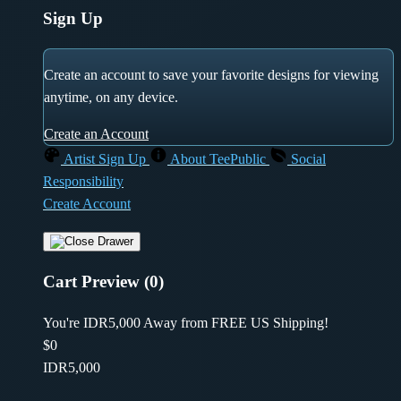
Sign Up
Create an account to save your favorite designs for viewing
anytime, on any device.
Create an Account
Artist Sign Up
About TeePublic
Social
Responsibility
Create Account
Cart Preview (0)
You're
IDR5,000
Away from
FREE US Shipping!
$0
IDR5,000