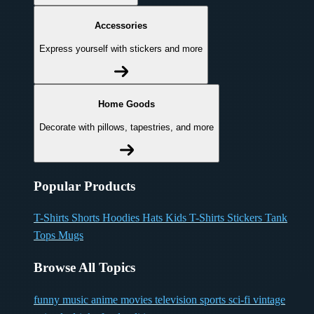
Accessories
Express yourself with stickers and more
Home Goods
Decorate with pillows, tapestries, and more
Popular Products
T-Shirts
Shorts
Hoodies
Hats
Kids T-Shirts
Stickers
Tank
Tops
Mugs
Browse All Topics
funny
music
anime
movies
television
sports
sci-fi
vintage