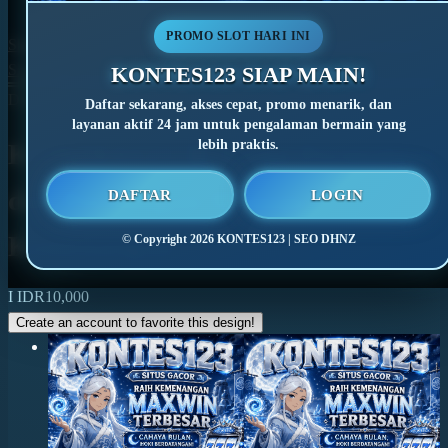
Popular Products
PROMO SLOT HARI INI
Shop All Designs
KONTES123
BANDAR TOTO
DATA SLOT
SLOT
RESULT SLOT
SLOT RESMI
BANDAR SLOT
KONTES123 SIAP MAIN!
Design ID: 74235272
Daftar sekarang, akses cepat, promo menarik, dan
layanan aktif 24 jam untuk pengalaman bermain yang
lebih praktis.
KONTES123 🥇 Arena Permainan
dan Persaingan Menuju
DAFTAR
LOGIN
Kemenangan
© Copyright 2026 KONTES123 | SEO DHNZ
I
IDR10,000
Create an account to favorite this design!