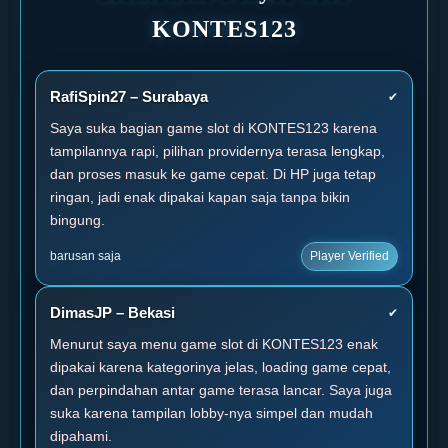
KONTES123
RafiSpin27 – Surabaya
✔
Saya suka bagian game slot di KONTES123 karena
tampilannya rapi, pilihan providernya terasa lengkap,
dan proses masuk ke game cepat. Di HP juga tetap
ringan, jadi enak dipakai kapan saja tanpa bikin
bingung.
barusan saja
Player Verified
DimasJP – Bekasi
✔
Menurut saya menu game slot di KONTES123 enak
dipakai karena kategorinya jelas, loading game cepat,
dan perpindahan antar game terasa lancar. Saya juga
suka karena tampilan lobby-nya simpel dan mudah
dipahami.