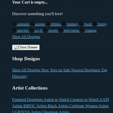
Your Cart is empty...
Discover something you'll love!
animals
anime
drinks
fantasy
food
funny
movies
sci-fi
sports
television
vintage
Shop All Designs
Shop Designs
Shop All Designs
New Tees on Sale
Newest Designers
Tag
Directory
Artist Collections
Featured Designers
Artists to Watch
Creators to Watch
AAPI
Artists
BIPOC Artists
Black Artists
Celebrate Women Artists
LGBTQIA Artists
Ukrainian Artists